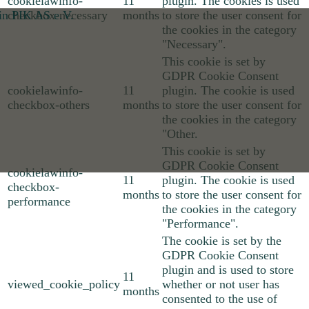
cookielawinfo-
11
plugin. The cookies is used
checkbox-necessary
months
to store the user consent for
the cookies in the category
"Necessary".
This cookie is set by
GDPR Cookie Consent
cookielawinfo-
11
plugin. The cookie is used
checkbox-others
months
to store the user consent for
the cookies in the category
"Other.
This cookie is set by
GDPR Cookie Consent
cookielawinfo-
11
plugin. The cookie is used
checkbox-
months
to store the user consent for
performance
the cookies in the category
"Performance".
The cookie is set by the
GDPR Cookie Consent
plugin and is used to store
11
viewed_cookie_policy
whether or not user has
months
consented to the use of